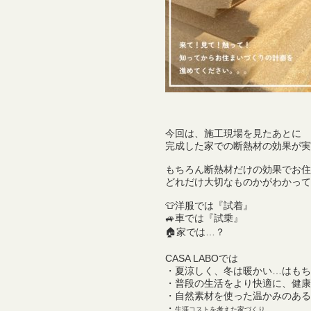
今回は、施工現場を見たあとに
完成した家での断熱材の効果が実
もちろん断熱材だけの効果でお住
どれだけ大切なものかがわかって
👕洋服では『試着』
🚙車では『試乗』
🏠家では…？
CASA LABOでは
・夏涼しく、冬は暖かい…はもち
・普段の生活をより快適に、健康
・自然素材を使った温かみのある
・
生涯コストを考えた家づくり