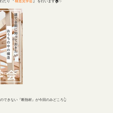
『
』
にわたり
構造見学会
を行います🏠✨
のできない『断熱材』が今回のみどころ👆