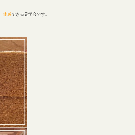
、
体感
できる見学会です。