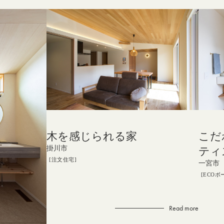
木を感じられる家
こだ
掛川市
ティ
注文住宅
一宮市
ECOボ
Read more