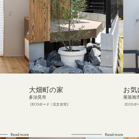
大畑町の家
お気
多治見市
尾張旭
ECOボード
注文住宅
ECOボ
Read more
Read more