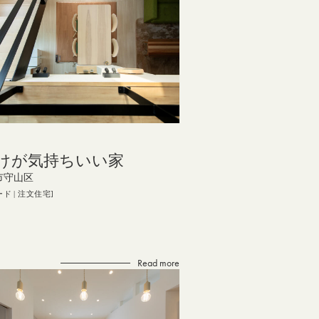
けが気持ちいい家
市守山区
ード
注文住宅
Read more