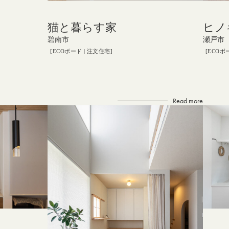
ヒノ
猫と暮らす家
瀬戸市
碧南市
ECOボ
ECOボード
注文住宅
Read more