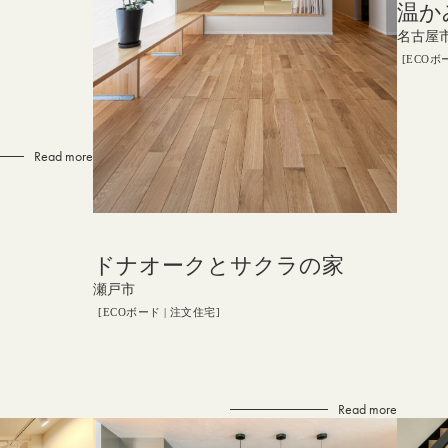
温か
名古屋
ECOボ
Read more
ドナオークとサクラの家
瀬戸市
ECOボード
注文住宅
Read more