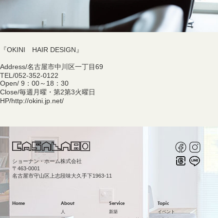
『
OKINI
HAIR DESIGN』
Address/名古屋市中川区一丁目69
TEL/052-352-0122
Open/ 9：00～18：30
Close/毎週月曜・第2第3火曜日
HP/
http://okini.jp.net/
ショーナン・ホーム株式会社
〒463-0001
名古屋市守山区上志段味大久手下1963-11
Home
About
Service
Topic
人
新築
イベント