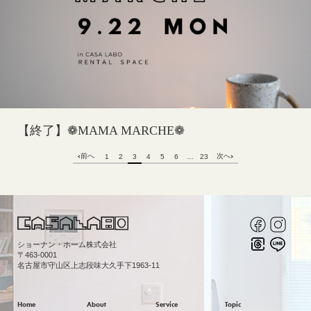
【終了】❁MAMA MARCHE❁
前へ
次へ
1
2
3
4
5
6
…
23
ショーナン・ホーム株式会社
〒463-0001
名古屋市守山区上志段味大久手下1963-11
Home
About
Service
Topic