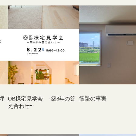
坪
OB様宅見学会 ｰ築8年の答
衝撃の事実
え合わせｰ