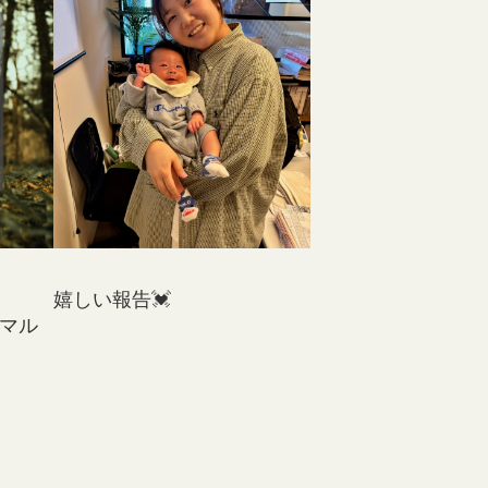
嬉しい報告💓
音マル