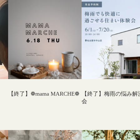
【終了】❁mama MARCHE❁
【終了】梅雨の悩み解
会