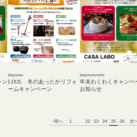
blog
/
news
blog
/
event
/
news
ャン
LIXIL 冬のあったかリフォ
年末わくわくキャンペ
ームキャンペーン
お知らせ
前へ
1
…
22
23
24
25
26
次