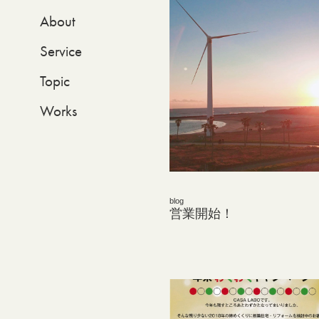
About
Service
Topic
Works
blog
営業開始！