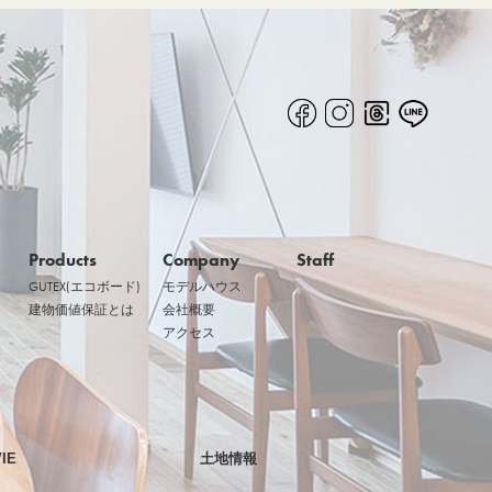
Products
Company
Staff
GUTEX(エコボード)
モデルハウス
建物価値保証とは
会社概要
アクセス
IE
土地情報