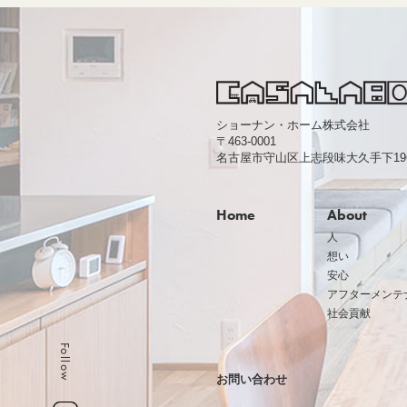
ショーナン・ホーム株式会社
〒463-0001
名古屋市守山区上志段味大久手下1963
Home
About
人
想い
安心
アフターメンテ
社会貢献
Follow
お問い合わせ