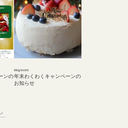
blog
/
event
ーンの
年末わくわくキャンペーンの
お知らせ
へ