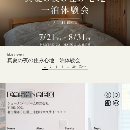
/
blog
event
真夏の夜の住み心地一泊体験会
次へ
1
2
3
4
…
26
ショーナン・ホーム株式会社
〒463-0001
名古屋市守山区上志段味大久手下1963-11
Home
About
Service
Topic