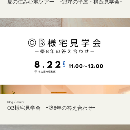
夏の住み心地ツアー ｰ23坪の平屋・構造見学会ｰ
/
blog
event
OB様宅見学会 ｰ築8年の答え合わせｰ